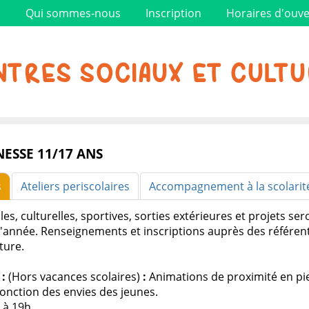
l
Qui sommes-nous
Inscription
Horaires d'ouve
TRES SOCIAUX ET CULTU
NESSE 11/17 ANS
s
Ateliers periscolaires
Accompagnement à la scolarit
les, culturelles, sportives, sorties extérieures et projets s
l'année. Renseignements et inscriptions auprès des référen
ture.
:
(Hors vacances scolaires)
:
Animations de proximité en pi
onction des envies des jeunes.
 à 19h